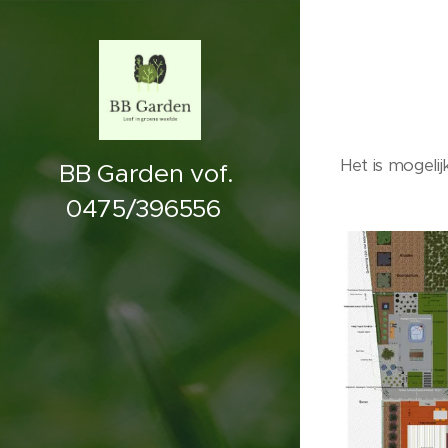
Het is mogeli
BB Garden vof.
0475/396556