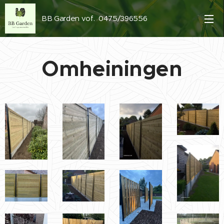
BB Garden vof. 0475/396556
Omheiningen