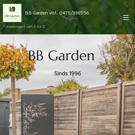
BB Garden vof. 0475/396556
Totaalproject van A tot Z
BB Garden
Sinds 1996